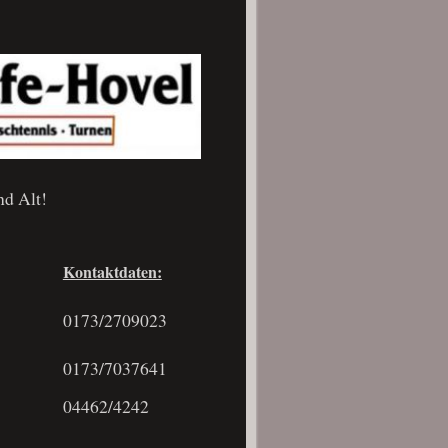
nd Alt!
Kontaktdaten:
0173/2709023
0173/7037641
04462/4242