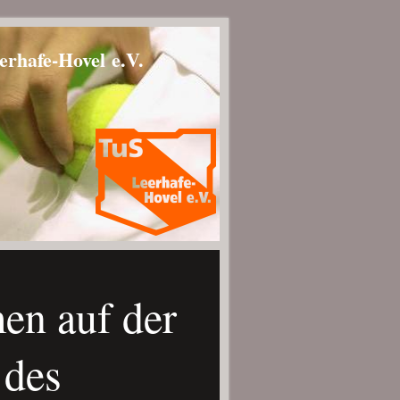
erhafe-Hovel e.V.
en auf der
 des