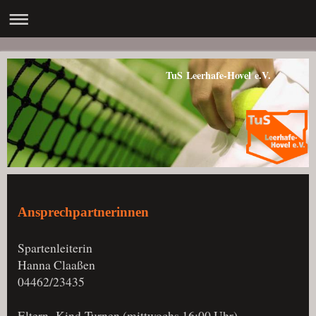
TuS Leerhafe-Hovel e.V.
Ansprechpartnerinnen
Spartenleiterin
Hanna Claaßen
04462/23435
Eltern- Kind-Turnen (mittwochs 16:00 Uhr)